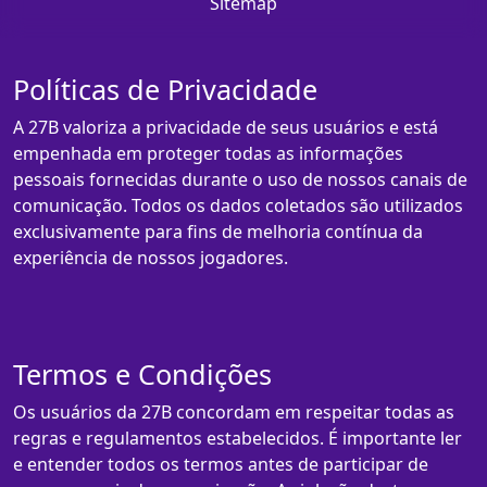
Sitemap
Políticas de Privacidade
A 27B valoriza a privacidade de seus usuários e está
empenhada em proteger todas as informações
pessoais fornecidas durante o uso de nossos canais de
comunicação. Todos os dados coletados são utilizados
exclusivamente para fins de melhoria contínua da
experiência de nossos jogadores.
Termos e Condições
Os usuários da 27B concordam em respeitar todas as
regras e regulamentos estabelecidos. É importante ler
e entender todos os termos antes de participar de