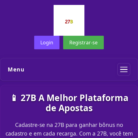
Login
Registrar-se
Menu
📱 27B A Melhor Plataforma
de Apostas
Cadastre-se na 27B para ganhar bônus no
cadastro e em cada recarga. Com a 27B, você tem