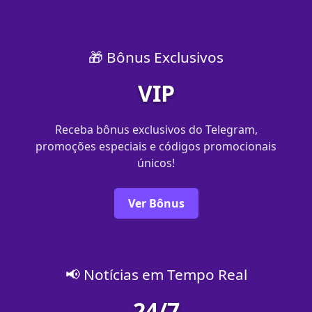
🎁 Bônus Exclusivos
VIP
Receba bônus exclusivos do Telegram,
promoções especiais e códigos promocionais
únicos!
Ver Bônus
📢 Notícias em Tempo Real
24/7