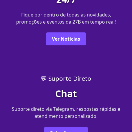
Fique por dentro de todas as novidades,
promoções e eventos da 27B em tempo real!
Ver Notícias
💬 Suporte Direto
Chat
Suporte direto via Telegram, respostas rápidas e
atendimento personalizado!