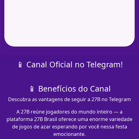
📱 Canal Oficial no Telegram!
📱 Benefícios do Canal
Descubra as vantagens de seguir a 27B no Telegram
A 27B reúne jogadores do mundo inteiro — a
plataforma 27B Brasil oferece uma enorme variedade
de jogos de azar esperando por você nessa festa
emocionante.