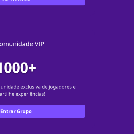
Comunidade VIP
1000+
unidade exclusiva de jogadores e
rtilhe experiências!
Entrar Grupo