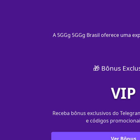
A 5GGg 5GGg Brasil oferece uma expe
🎁 Bônus Exclu
VIP
Receba bônus exclusivos do Telegra
e códigos promocionai
Ver Bônus