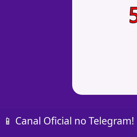
📱 Canal Oficial no Telegram!