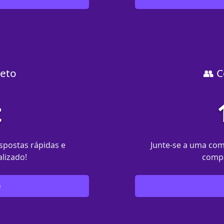
reto
👥 
t
espostas rápidas e
Junte-se a uma com
lizado!
compa
e