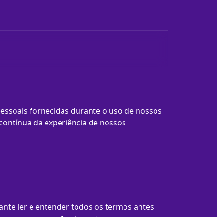
essoais fornecidas durante o uso de nossos
 contínua da experiência de nossos
nte ler e entender todos os termos antes