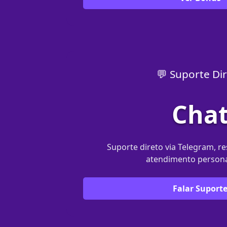
💬 Suporte Di
Cha
Suporte direto via Telegram, r
atendimento persona
Falar Suport