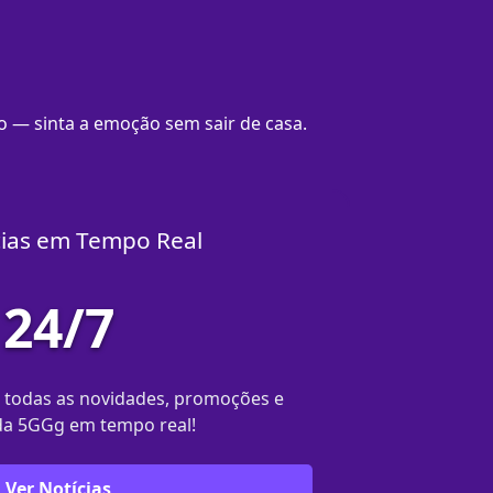
o — sinta a emoção sem sair de casa.
cias em Tempo Real
24/7
e todas as novidades, promoções e
da 5GGg em tempo real!
Ver Notícias