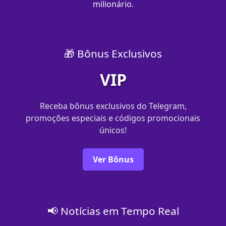
milionário.
🎁 Bônus Exclusivos
VIP
Receba bônus exclusivos do Telegram,
promoções especiais e códigos promocionais
únicos!
Ver Bônus
📢 Notícias em Tempo Real